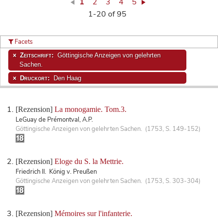
1
2
3
4
5
1-20 of 95
Facets
Zeitschrift:
Göttingische Anzeigen von gelehrten
Sachen.
Druckort:
Den Haag
[Rezension]
La monogamie. Tom.3.
LeGuay de Prémontval, A.P.
Göttingische Anzeigen von gelehrten Sachen. (1753, S. 149-152)
[Rezension]
Eloge du S. la Mettrie.
Friedrich II. König v. Preußen
Göttingische Anzeigen von gelehrten Sachen. (1753, S. 303-304)
[Rezension]
Mémoires sur l'infanterie.