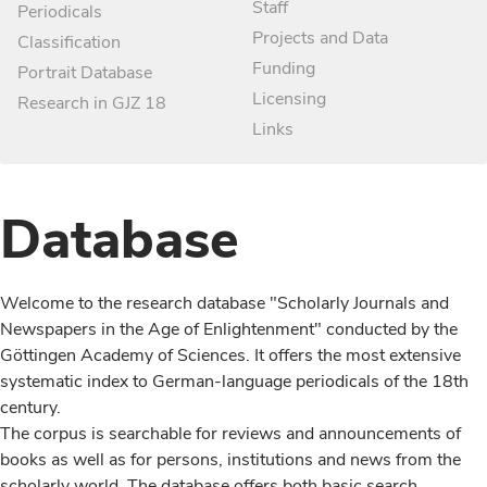
Staff
Periodicals
Projects and Data
Classification
Funding
Portrait Database
Licensing
Research in GJZ 18
Links
Database
Welcome to the research database "Scholarly Journals and
Newspapers in the Age of Enlightenment" conducted by the
Göttingen Academy of Sciences. It offers the most extensive
systematic index to German-language periodicals of the 18th
century.
The corpus is searchable for reviews and announcements of
books as well as for persons, institutions and news from the
scholarly world. The database offers both basic search,