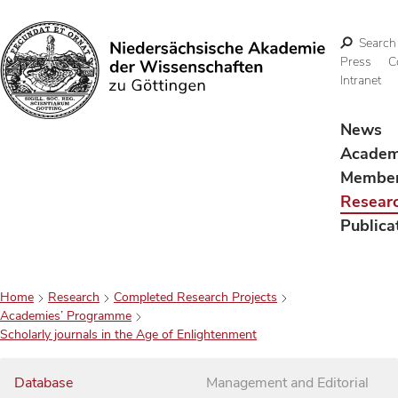
Search
Press
C
Intranet
Search
News
Acade
Membe
Resear
Publica
Home
Research
Completed Research Projects
Academies’ Programme
Scholarly journals in the Age of Enlightenment
Database
Management and Editorial