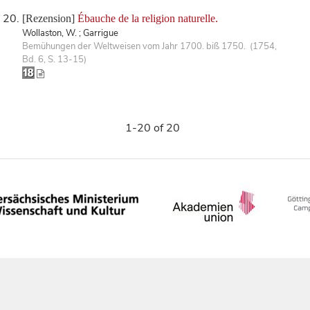
[Rezension]
Ébauche de la religion naturelle.
Wollaston, W. ; Garrigue
Bemühungen der Weltweisen vom Jahr 1700. biß 1750. (1754,
Bd. 6, S. 13-15)
1-20 of 20