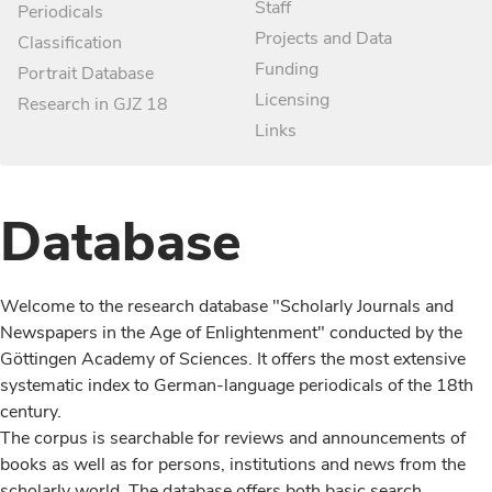
Staff
Periodicals
Projects and Data
Classification
Funding
Portrait Database
Licensing
Research in GJZ 18
Links
Database
Welcome to the research database "Scholarly Journals and
Newspapers in the Age of Enlightenment" conducted by the
Göttingen Academy of Sciences. It offers the most extensive
systematic index to German-language periodicals of the 18th
century.
The corpus is searchable for reviews and announcements of
books as well as for persons, institutions and news from the
scholarly world. The database offers both basic search,