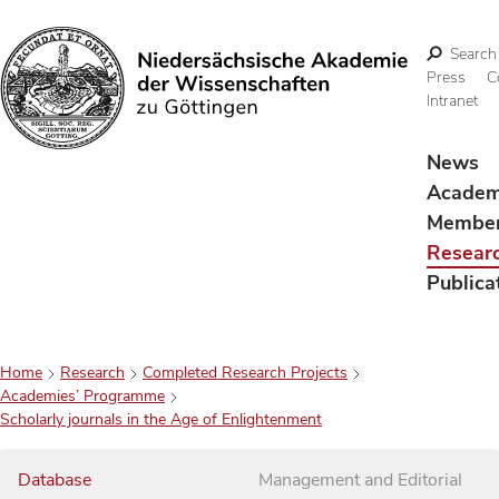
Search
Press
C
Intranet
Search
News
Acade
Membe
Resear
Publica
Home
Research
Completed Research Projects
Academies’ Programme
Scholarly journals in the Age of Enlightenment
Database
Management and Editorial