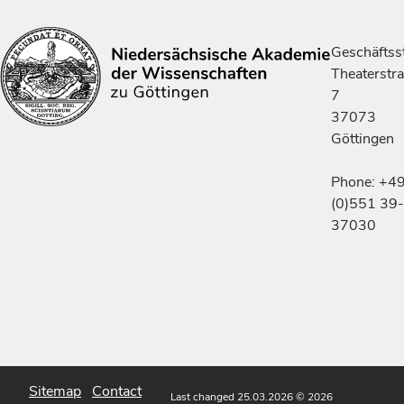
Geschäftsst
Theaterstr
7
37073
Göttingen
Phone: +4
(0)551 39-
37030
Sitemap
Contact
Last changed 25.03.2026
© 2026