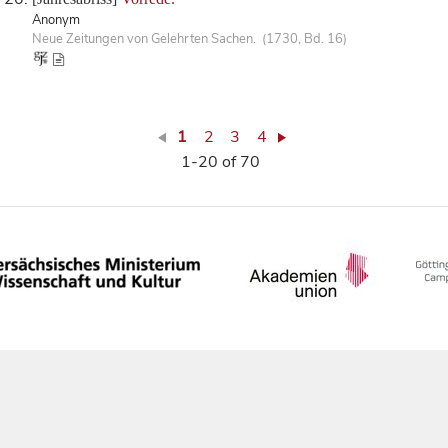
Anonym
Neue Zeitungen von Gelehrten Sachen. (1730, Bd. 16)
1
2
3
4
1-20 of 70