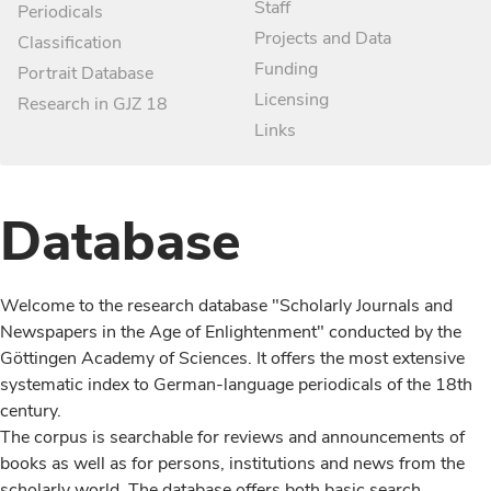
Staff
Periodicals
Projects and Data
Classification
Funding
Portrait Database
Licensing
Research in GJZ 18
Links
Database
Welcome to the research database "Scholarly Journals and
Newspapers in the Age of Enlightenment" conducted by the
Göttingen Academy of Sciences. It offers the most extensive
systematic index to German-language periodicals of the 18th
century.
The corpus is searchable for reviews and announcements of
books as well as for persons, institutions and news from the
scholarly world. The database offers both basic search,