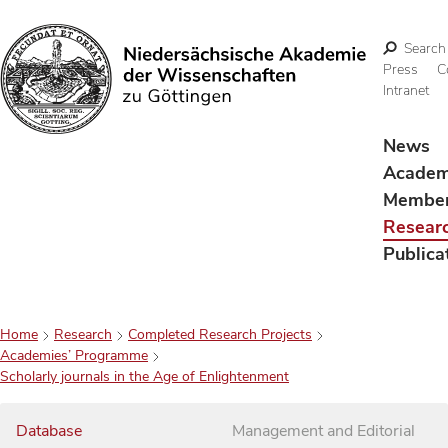
Search
Press
C
Intranet
Search
News
Acade
Membe
Resear
Publica
Home
Research
Completed Research Projects
Academies’ Programme
Scholarly journals in the Age of Enlightenment
Database
Management and Editorial