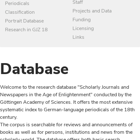
Staff
Periodicals
Projects and Data
Classification
Funding
Portrait Database
Licensing
Research in GJZ 18
Links
Database
Welcome to the research database "Scholarly Journals and
Newspapers in the Age of Enlightenment" conducted by the
Göttingen Academy of Sciences. It offers the most extensive
systematic index to German-language periodicals of the 18th
century.
The corpus is searchable for reviews and announcements of
books as well as for persons, institutions and news from the
scholarly world. The database offers both basic search,