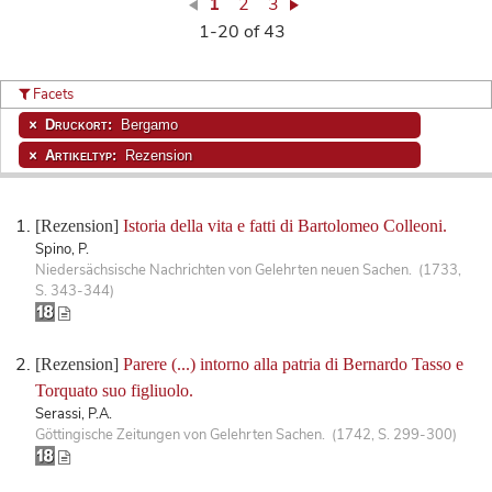
1
2
3
1-20 of 43
Facets
Druckort:
Bergamo
Artikeltyp:
Rezension
[Rezension]
Istoria della vita e fatti di Bartolomeo Colleoni.
Spino, P.
Niedersächsische Nachrichten von Gelehrten neuen Sachen. (1733,
S. 343-344)
[Rezension]
Parere (...) intorno alla patria di Bernardo Tasso e
Torquato suo figliuolo.
Serassi, P.A.
Göttingische Zeitungen von Gelehrten Sachen. (1742, S. 299-300)