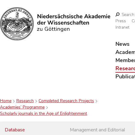
Search
Press
C
Intranet
Search
News
Acade
Membe
Resear
Publica
Home
Research
Completed Research Projects
Academies’ Programme
Scholarly journals in the Age of Enlightenment
Database
Management and Editorial