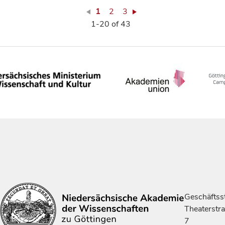
1
2
3
1-20 of 43
Geschäftsst
Theaterstr
7