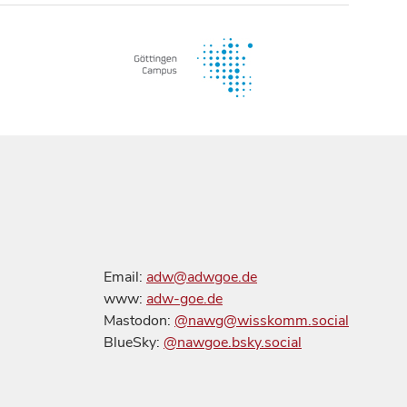
Email:
adw@adwgoe.de
www:
adw-goe.de
Mastodon:
@nawg@wisskomm.social
BlueSky:
@nawgoe.bsky.social