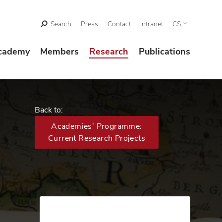
Search
Press
Contact
Intranet
CS
cademy
Members
Research
Publications
Back to:
Academies’ Programme:
Current Research Projects