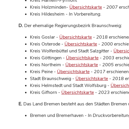
Kreis Hameln-Pyrmont
Kreis Holzminden-
Übersichtskarte
- 2007 ersch
Kreis Hildesheim -
In Vorbereitung.
D.
Der ehemalige Regierungsbezirk Braunschweig:
Kreis Goslar -
Übersichtskarte
-
2018 erschiene
Kreis Osterode -
Übersichtskarte
- 2000 erschie
Kreis Wolfenbüttel und Stadt Salzgitter -
Übersic
Kreis Göttingen -
Übersichtskarte
- 2003 erschi
Kreis Northeim -
Übersichtskarte
- 2005 erschi
Kreis Peine -
Übersichtskarte
-
2017 erschienen
Stadt Braunschweig -
Übersichtskarte
- 2018 er
Kreis Helmstedt und Stadt Wolfsburg -
Übersich
Kreis Gifhorn -
Übersichtskarte
-
2023 erschien
E.
Das Land Bremen besteht aus den Städten Bremen un
Bremen und Bremerhaven -
In Druckvorbereitun