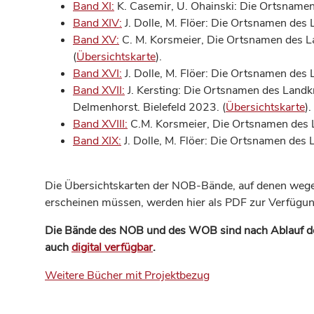
Band XI:
K. Casemir, U. Ohainski: Die Ortsnamen 
Band XIV:
J. Dolle, M. Flöer: Die Ortsnamen des L
Band XV:
C. M. Korsmeier, Die Ortsnamen des La
(
Übersichtskarte
).
Band XVI:
J. Dolle, M. Flöer: Die Ortsnamen des 
Band XVII:
J. Kersting: Die Ortsnamen des Landk
Delmenhorst. Bielefeld 2023. (
Übersichtskarte
).
Band XVIII:
C.M. Korsmeier, Die Ortsnamen des 
Band XIX:
J. Dolle, M. Flöer: Die Ortsnamen des 
Die Übersichtskarten der NOB-Bände, auf denen wegen
erscheinen müssen, werden hier als PDF zur Verfügung
Die Bände des NOB und des WOB sind nach Ablauf der
auch
digital verfügbar
.
Weitere Bücher mit Projektbezug