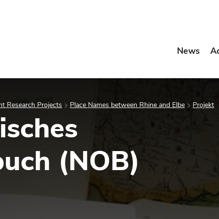
News
A
t Research Projects
Place Names between Rhine and Elbe
Projekt
isches
uch (NOB)