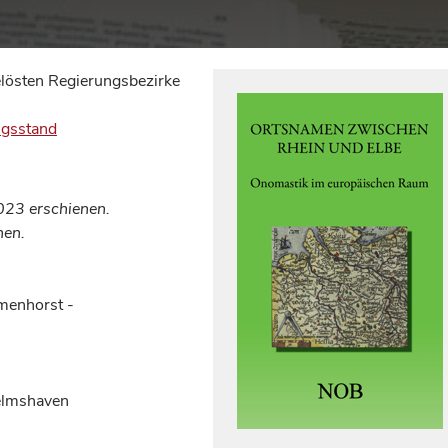
lösten Regierungsbezirke
ngsstand
023 erschienen.
nen.
menhorst -
helmshaven