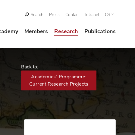
Search
Press
Contact
Intranet
CS
cademy
Members
Research
Publications
Back to:
Academies’ Programme:
Current Research Projects