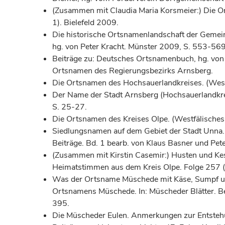
(Zusammen mit Claudia Maria Korsmeier:) Die 
1). Bielefeld 2009.
Die historische Ortsnamenlandschaft der Gemei
hg. von Peter Kracht. Münster 2009, S. 553-569
Beiträge zu: Deutsches Ortsnamenbuch, hg. von
Ortsnamen des Regierungsbezirks Arnsberg.
Die Ortsnamen des Hochsauerlandkreises. (West
Der Name der Stadt Arnsberg (Hochsauerlandkrei
S. 25-27.
Die Ortsnamen des Kreises Olpe. (Westfälisches
Siedlungsnamen auf dem Gebiet der Stadt Unna. I
Beiträge. Bd. 1 bearb. von Klaus Basner und Pet
(Zusammen mit Kirstin Casemir:) Husten und Kes
Heimatstimmen aus dem Kreis Olpe. Folge 257 
Was der Ortsname Müschede mit Käse, Sumpf un
Ortsnamens Müschede. In: Müscheder Blätter. Be
395.
Die Müscheder Eulen. Anmerkungen zur Entstehu