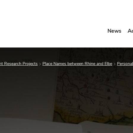
News
A
t Research Projects
Place Names between Rhine and Elbe
Personal