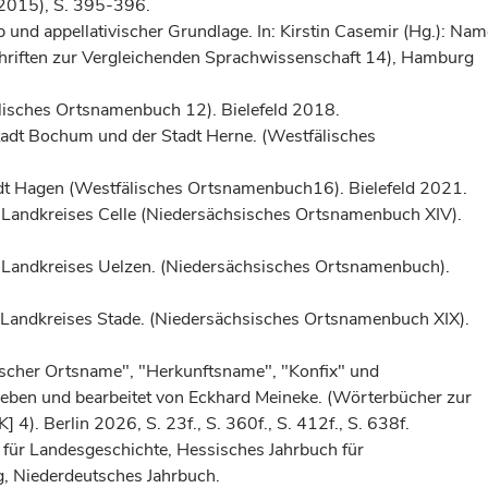
 2015), S. 395-396.
nd appellativischer Grundlage. In: Kirstin Casemir (Hg.): Na
Schriften zur Vergleichenden Sprachwissenschaft 14), Hamburg
lisches Ortsnamenbuch 12). Bielefeld 2018.
adt Bochum und der Stadt Herne. (Westfälisches
dt Hagen (Westfälisches Ortsnamenbuch16). Bielefeld 2021.
 Landkreises Celle (Niedersächsisches Ortsnamenbuch XIV).
 Landkreises Uelzen. (Niedersächsisches Ortsnamenbuch).
 Landkreises Stade. (Niedersächsisches Ortsnamenbuch XIX).
vischer Ortsname", "Herkunftsname", "Konfix" und
ben und bearbeitet von Eckhard Meineke. (Wörterbücher zur
. Berlin 2026, S. 23f., S. 360f., S. 412f., S. 638f.
für Landesgeschichte, Hessisches Jahrbuch für
, Niederdeutsches Jahrbuch.