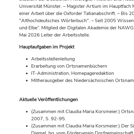
Universität Münster. – Magister Artium im Hauptfach 
einer Arbeit über die Oxforder Tatianabschrift. – Bis 
"Althochdeutsches Wörterbuch". – Seit 2005 Wissensc
und Elbe”. Mitglied der Digitalen Akademie der NAWG. In
Mai 2026 Leiter der Arbeitsstelle.
Hauptaufgaben im Projekt
Arbeitsstellenleitung
Erarbeitung von Ortsnamenbüchern
IT-Administration, Homepageredaktion
Mitherausgeber des Niedersächsischen Ortsna
Aktuelle Veröffentlichungen
(Zusammen mit Claudia Maria Korsmeier:) Ortsna
2007, S. 92-95.
(Zusammen mit Claudia Maria Korsmeier:) Der S
Diemel, hg. vom Förderverein Dorfgemeinschaf