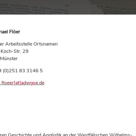
hael Flöer
der Arbeitsstelle Ortsnamen
-Koch-Str. 29
Münster
49 (0)251 83 3146 5
.floeer[at]adwgoe.de
eren Geschichte und Anglistik an der Westfälischen Wilhelms-