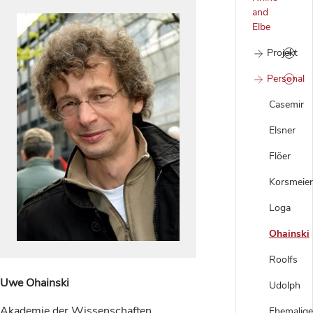
and
Elbe
Projekt
Personal
Casemir
Elsner
Flöer
Korsmeier
Loga
Ohainski
Roolfs
Uwe Ohainski
Udolph
Akademie der Wissenschaften
Ehemalige