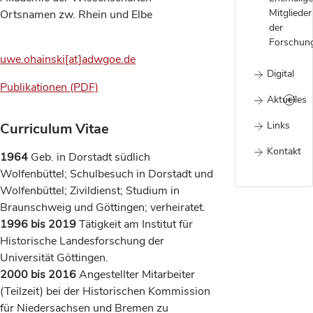
Mitglieder
Ortsnamen zw. Rhein und Elbe
der
Forschung
uwe.ohainski[at]adwgoe.de
Digital
Publikationen (PDF)
Aktuelles
Links
Curriculum Vitae
Kontakt
1964
Geb. in Dorstadt südlich
Wolfenbüttel; Schulbesuch in Dorstadt und
Wolfenbüttel; Zivildienst; Studium in
Braunschweig und Göttingen; verheiratet.
1996 bis 2019
Tätigkeit am Institut für
Historische Landesforschung der
Universität Göttingen.
2000 bis 2016
Angestellter Mitarbeiter
(Teilzeit) bei der Historischen Kommission
für Niedersachsen und Bremen zu