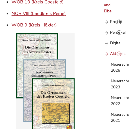
WOB 10 (Kreis Coesfeld)
and
Elbe
NOB VIII (Landkreis Peine)
Projekt
WOB 9 (Kreis Höxter)
Personal
Digital
Aktuelles
Neuersch
2026
Neuersch
2023
Neuersch
2022
Neuersch
2021