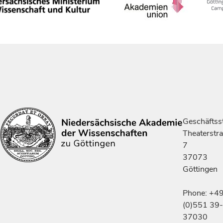
Geschäftsst
Theaterstr
7
37073
Göttingen
Phone: +4
(0)551 39-
37030