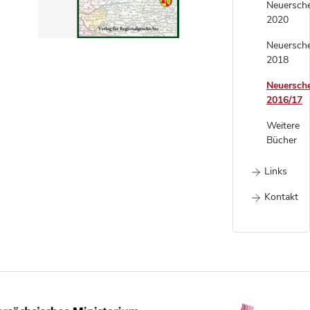
Neuersch
2020
Neuersch
2018
Neuersch
2016/17
Weitere
Bücher
Links
Kontakt