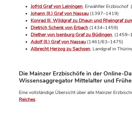
Jofrid Graf von Leiningen
, Erwählter Erzbischo
Johann (II.) Graf von Nassau
(1397–1419)
Konrad III. Wildgraf zu Dhaun und Rheingraf zu
Dietrich Schenk von Erbach
(1434–1459)
Diether von Isenburg Graf zu Büdingen
, (1459–
Adolf (II.) Graf von Nassau
(1461/63–1475)
Albrecht Herzog zu Sachsen
, Landgraf in Thür
Die Mainzer Erzbischöfe in der Online-Da
Wissensaggregator Mittelalter und Frühe
Eine vollständige Übersicht über alle Mainzer Erzbisch
Reiches
.