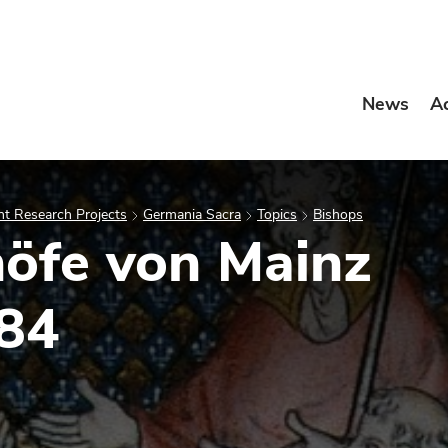
News
A
t Research Projects
Germania Sacra
Topics
Bishops
höfe von Mainz
484