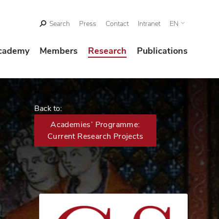
Search
Press
Contact
Intranet
EN
cademy
Members
Research
Publications
Back to:
Academies’ Programme:
Current Research Projects