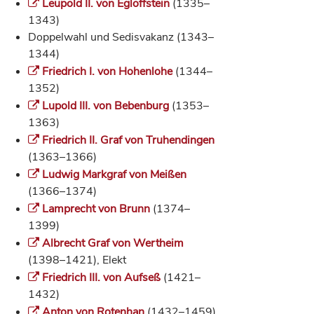
Leupold II. von Egloffstein
(1335–
1343)
Doppelwahl und Sedisvakanz (1343–
1344)
Friedrich I. von Hohenlohe
(1344–
1352)
Lupold III. von Bebenburg
(1353–
1363)
Friedrich II. Graf von Truhendingen
(1363–1366)
Ludwig Markgraf von Meißen
(1366–1374)
Lamprecht von Brunn
(1374–
1399)
Albrecht Graf von Wertheim
(1398–1421), Elekt
Friedrich III. von Aufseß
(1421–
1432)
Anton von Rotenhan
(1432–1459)