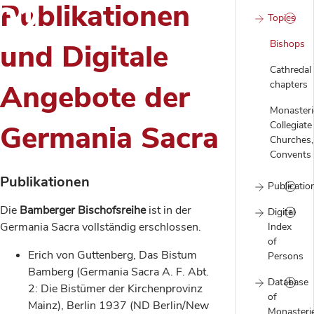
802
Publikationen
Topics
Bishops
und Digitale
Cathredal
chapters
Angebote der
Monasteri
Collegiate
Germania Sacra
Churches,
Convents
Publikationen
Publicatio
Die
Bamberger Bischofsreihe
ist in der
Digital
Germania Sacra vollständig erschlossen.
Index
of
Erich von Guttenberg, Das Bistum
Persons
Bamberg (Germania Sacra A. F. Abt.
Database
2: Die Bistümer der Kirchenprovinz
of
Mainz), Berlin 1937 (ND Berlin/New
Monasteri