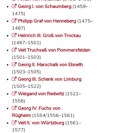
Georg I. von Schaumberg
(1459–
1475)
Philipp Graf von Henneberg
(1475–
1487)
Heinrich III. Groß von Trockau
(1487–1501)
Veit Truchseß von Pommersfelden
(1501–1503)
Georg II. Marschalk von Ebneth
(1503–1505)
Georg III. Schenk von Limburg
(1505–1522)
Weigand von Redwitz
(1522–
1556)
Georg IV. Fuchs von
Rügheim
(1554/1556–1561)
Veit II. von Würtzburg
(1561–
1577)