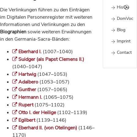
HisQu
Die Verlinkungen führen zu den Einträgen
im Digitalen Personenregister
mit weiteren
DomVoc
Informationen und Verlinkungen zu den
Blog
Biographien
sowie weiteren Erwähnungen
in den Germania-Sacra-Bänden:
Imprint
Eberhard I.
(1007–1040)
Contact
Suidger (als Papst Clemens II.)
(1040–1047)
Hartwig
(1047–1053)
Adalbero
(1053–1057)
Gunther
(1057–1065)
Hermann I.
(1065–1075)
Rupert
(1075–1102)
Otto I. der Heilige
(1102–1139)
Egilbert
(1139–1146)
Eberhard II. (von Otelingen)
(1146–
1170)