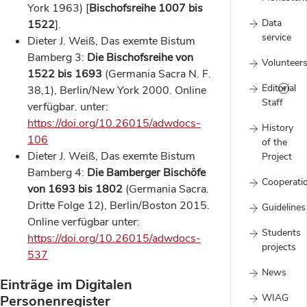
York 1963) [
Bischofsreihe 1007 bis
Data
1522
].
service
Dieter J. Weiß, Das exemte Bistum
Bamberg 3:
Die Bischofsreihe von
Volunteer
1522 bis 1693
(Germania Sacra N. F.
Editorial
38,1), Berlin/New York 2000. Online
Staff
verfügbar. unter:
https://doi.org/10.26015/adwdocs-
History
106
of the
Dieter J. Weiß, Das exemte Bistum
Project
Bamberg 4:
Die Bamberger Bischöfe
Cooperati
von 1693 bis 1802
(Germania Sacra.
Dritte Folge 12), Berlin/Boston 2015.
Guidelines
Online verfügbar unter:
Students
https://doi.org/10.26015/adwdocs-
projects
537
News
Einträge im Digitalen
WIAG
Personenregister