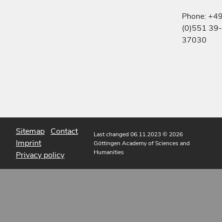
Phone: +4
(0)551 39-
37030
Sitemap
Contact
Last changed 06.11.2023
© 2026
Imprint
Göttingen Academy of Sciences and
Humanities
Privacy policy