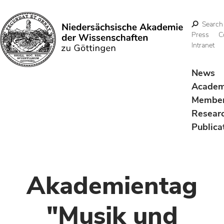
Search
Press
C
Intranet
Search
News
Acade
Membe
Resear
Publica
Akademientag
"Musik und