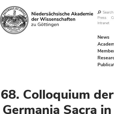
Search
Press
C
Intranet
Search
News
Acade
Membe
Resear
Publica
68. Colloquium der
Germania Sacra in