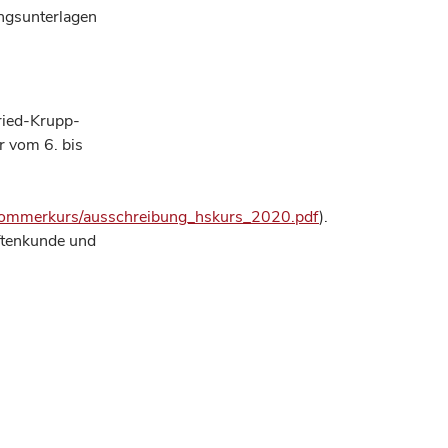
ungsunterlagen
ried-Krupp-
r vom 6. bis
k/Sommerkurs/ausschreibung_hskurs_2020.pdf
).
iftenkunde und