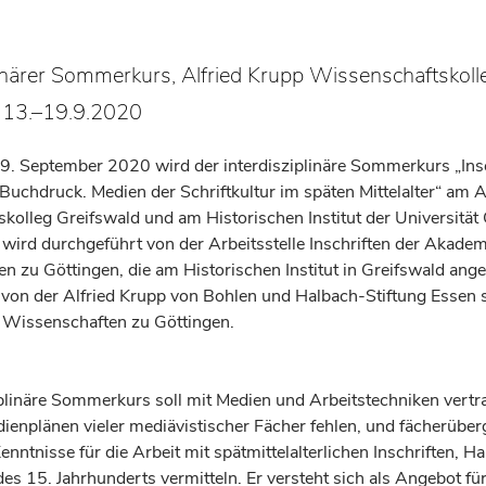
linärer Sommerkurs, Alfried Krupp Wissenschaftskoll
, 13.–19.9.2020
9. September 2020 wird der interdisziplinäre Sommerkurs „Insc
Buchdruck. Medien der Schriftkultur im späten Mittelalter“ am A
kolleg Greifswald und am Historischen Institut der Universität
r wird durchgeführt von der Arbeitsstelle Inschriften der Akadem
 zu Göttingen, die am Historischen Institut in Greifswald anges
 von der Alfried Krupp von Bohlen und Halbach-Stiftung Essen 
 Wissenschaften zu Göttingen.
iplinäre Sommerkurs soll mit Medien und Arbeitstechniken vert
dienplänen vieler mediävistischer Fächer fehlen, und fächerüber
ntnisse für die Arbeit mit spätmittelalterlichen Inschriften, H
es 15. Jahrhunderts vermitteln. Er versteht sich als Angebot fü