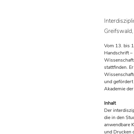
Interdiszip
Greifswald
Vom 13. bis 1
Handschrift – 
Wissenschafts
stattfinden. E
Wissenschaften
und gefördert
Akademie der
Inhalt
Der interdisz
die in den Stu
anwendbare Ken
und Drucken d