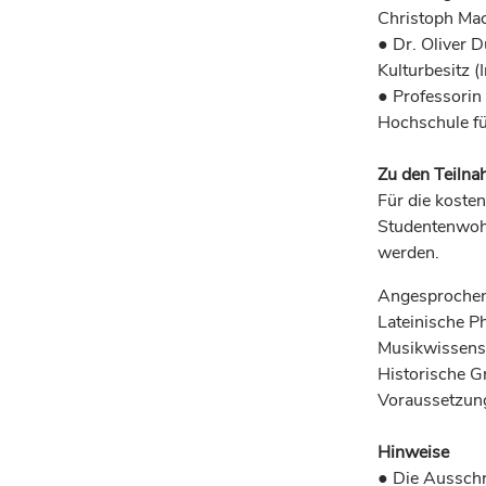
Christoph Mac
● Dr. Oliver D
Kulturbesitz (
● Professorin
Hochschule fü
Zu den Teiln
Für die koste
Studentenwoh
werden.
Angesprochen 
Lateinische Ph
Musikwissensc
Historische G
Voraussetzun
Hinweise
● Die Aussch