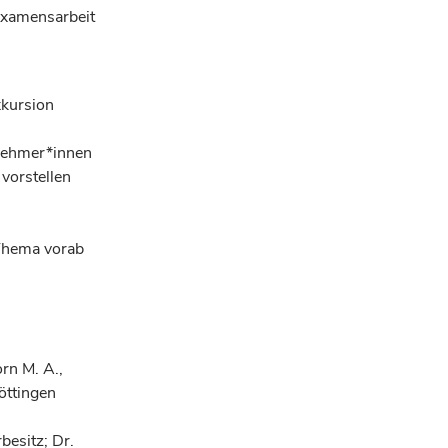
examensarbeit
kursion
nehmer*innen
vorstellen
 Thema vorab
rn M. A.,
öttingen
besitz; Dr.