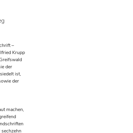
eg
hrift –
lfried Krupp
 Greifswald
ie der
iedelt ist,
sowie der
raut machen,
greifend
andschriften
r sechzehn