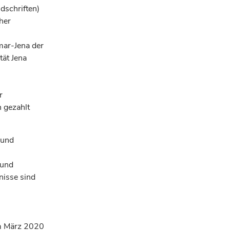
dschriften)
her
mar-Jena der
tät Jena
r
 gezahlt
 und
 und
nisse sind
im März 2020