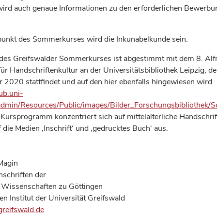
 wird auch genaue Informationen zu den erforderlichen Bewerb
unkt des Sommerkurses wird die Inkunabelkunde sein.
des Greifswalder Sommerkurses ist abgestimmt mit dem 8. Alf
r Handschriftenkultur an der Universitätsbibliothek Leipzig, de
 2020 stattfindet und auf den hier ebenfalls hingewiesen wird
ub.uni-
leadmin/Resources/Public/images/Bilder_Forschungsbibliothe
 Kursprogramm konzentriert sich auf mittelalterliche Handschr
uf die Medien ‚Inschrift‘ und ‚gedrucktes Buch‘ aus.
 Magin
Inschriften der
 Wissenschaften zu Göttingen
n Institut der Universität Greifswald
reifswald.de