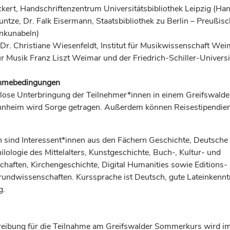
kert, Handschriftenzentrum Universitätsbibliothek Leipzig (Han
untze, Dr. Falk Eisermann, Staatsbibliothek zu Berlin – Preußisc
Inkunabeln)
 Dr. Christiane Wiesenfeldt, Institut für Musikwissenschaft Wei
r Musik Franz Liszt Weimar und der Friedrich-Schiller-Universi
ahmebedingungen
nlose Unterbringung der Teilnehmer*innen in einem Greifswalde
nheim wird Sorge getragen. Außerdem können Reisestipendien
sind Interessent*innen aus den Fächern Geschichte, Deutsche
ilologie des Mittelalters, Kunstgeschichte, Buch-, Kultur- und
haften, Kirchengeschichte, Digital Humanities sowie Editions-
rundwissenschaften. Kurssprache ist Deutsch, gute Lateinkennt
g.
reibung für die Teilnahme am Greifswalder Sommerkurs wird 