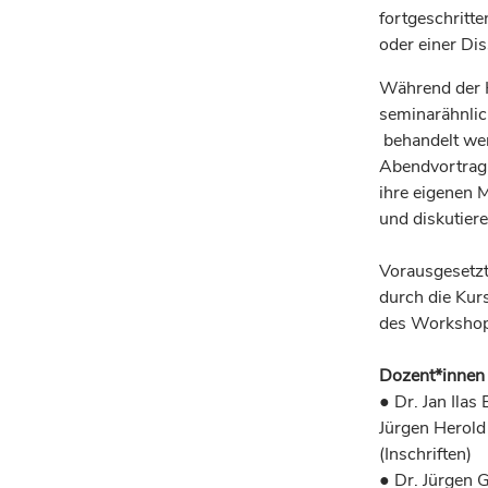
fortgeschritt
oder einer Dis
Während der K
seminarähnli
behandelt wer
Abendvortrag
ihre eigenen M
und diskutiere
Vorausgesetzt
durch die Kur
des Workshops
Dozent*innen
● Dr. Jan Ila
Jürgen Herold
(Inschriften)
● Dr. Jürgen G