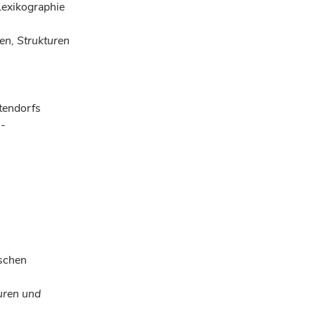
Lexikographie
n, Strukturen
tendorfs
 -
ischen
uren und