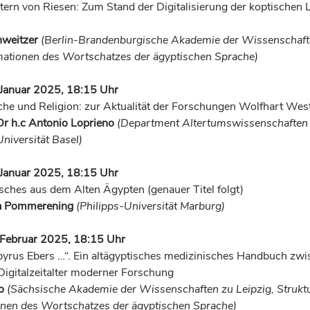
tern von Riesen: Zum Stand der Digitalisierung der koptischen 
hweitzer
(Berlin-Brandenburgische Akademie der Wissenschafte
ationen des Wortschatzes der ägyptischen Sprache)
 Januar 2025, 18:15 Uhr
che und Religion: zur Aktualität der Forschungen Wolfhart Wes
 Dr h.c Antonio Loprieno
(Department Altertumswissenschaften
niversität Basel)
 Januar 2025, 18:15 Uhr
ches aus dem Alten Ägypten (genauer Titel folgt)
ja Pommerening
(Philipps-Universität Marburg)
 Februar 2025, 18:15 Uhr
yrus Ebers …“. Ein altägyptisches medizinisches Handbuch zw
 Digitalzeitalter moderner Forschung
ko
(Sächsische Akademie der Wissenschaften zu Leipzig, Strukt
nen des Wortschatzes der ägyptischen Sprache)