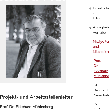
Einzelheit
zur
Edition
Angeglied
Vorhaben
Mitarbeite
und
Mitarbeite
Prof.
Dr.
Ekkehard
Mühlenbe
Dr.
Bernhard
Neuschäf
Projekt- und Arbeitsstellenleiter
Dr.
Prof. Dr. Ekkehard Mühlenberg