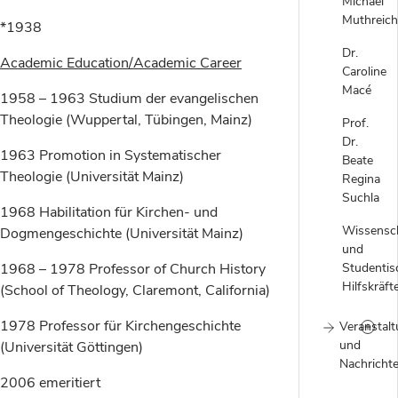
Michael
Muthreich
*1938
Dr.
Academic Education/Academic Career
Caroline
Macé
1958 – 1963 Studium der evangelischen
Theologie (Wuppertal, Tübingen, Mainz)
Prof.
Dr.
1963 Promotion in Systematischer
Beate
Theologie (Universität Mainz)
Regina
Suchla
1968 Habilitation für Kirchen- und
Wissensch
Dogmengeschichte (Universität Mainz)
und
1968 – 1978 Professor of Church History
Studentis
Hilfskräft
(School of Theology, Claremont, California)
1978 Professor für Kirchengeschichte
Veranstal
und
(Universität Göttingen)
Nachricht
2006 emeritiert