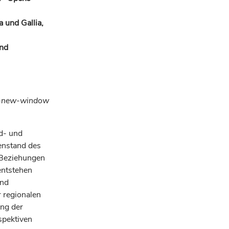
 und Gallia,
und
nk-new-window
nd- und
enstand des
 Beziehungen
entstehen
und
r regionalen
ng der
spektiven