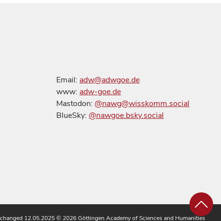
Email:
adw@adwgoe.de
www:
adw-goe.de
Mastodon:
@nawg@wisskomm.social
BlueSky:
@nawgoe.bsky.social
 changed 12.05.2025
© 2026 Göttingen Academy of Sciences and Humanities