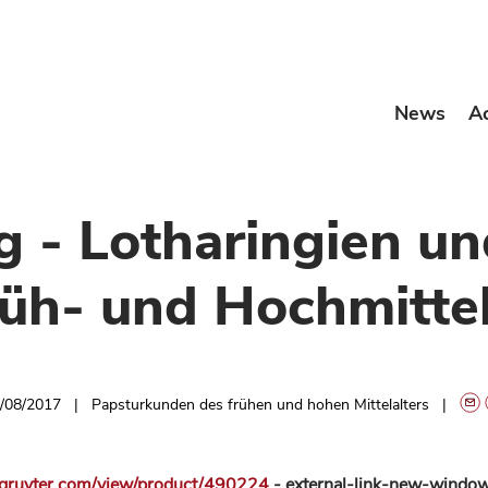
News
A
 - Lotharingien u
üh- und Hochmittel
/08/2017
Papsturkunden des frühen und hohen Mittelalters
ruyter.com/view/product/490224
- external-link-new-windo