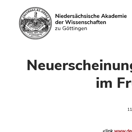
Search
Neuerscheinung
im Fr
11
<link
www.deg