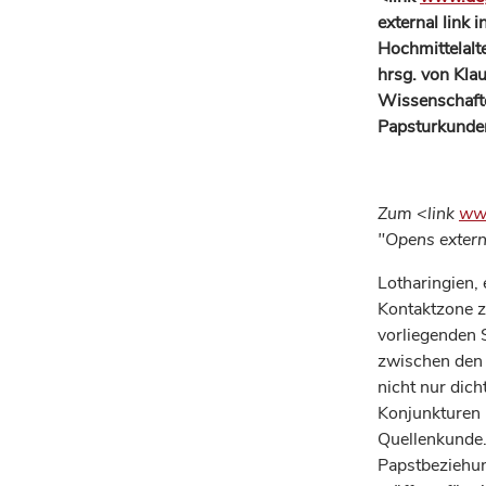
external link
Hochmittelalt
hrsg. von Kla
Wissenschafte
Papsturkunden
Zum <link
www
"Opens extern
Lotharingien,
Kontaktzone z
vorliegenden 
zwischen den 
nicht nur dich
Konjunkturen 
Quellenkunde.
Papstbeziehun