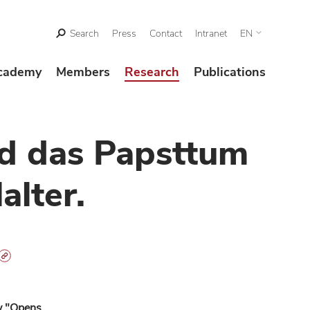
Search
Press
Contact
Intranet
EN
cademy
Members
Research
Publications
nd das Papsttum
alter.
w "Opens