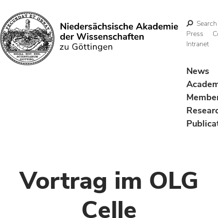
Search
Press
C
Intranet
Search
News
Acade
Membe
Resear
Publica
Vortrag im OLG
Celle