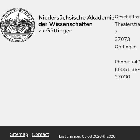
Geschäftsst
Theaterstr
7
37073
Göttingen
Phone: +4
(0)551 39-
37030
Sitemap
Contact
Last changed 03.08.2026
© 2026