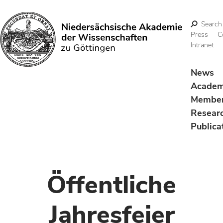
Search
Press
C
Intranet
Search
News
Acade
Membe
Resear
Publica
Öffentliche
Jahresfeier