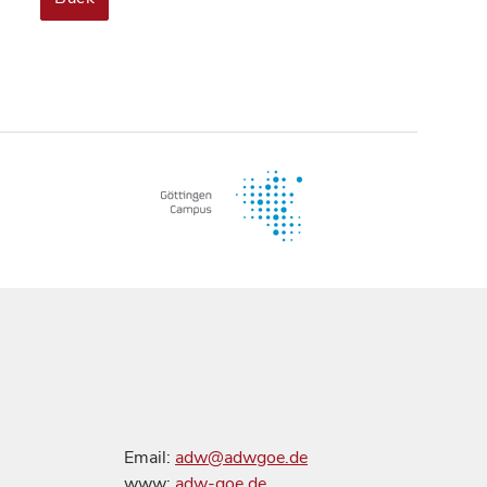
Email:
adw@adwgoe.de
www:
adw-goe.de