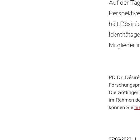
Auf der Ta
Perspektiv
hält Désiré
Identitätsg
Mitglieder 
PD Dr. Désiré
Forschungspro
Die Göttinger
im Rahmen de
können Sie
hi
07/06/2022