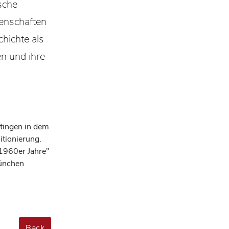
sche
enschaften
hichte als
n und ihre
tingen in dem
itionierung.
 1960er Jahre"
München
Back