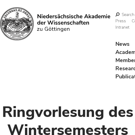
Search
Press
C
Intranet
Search
News
Acade
Membe
Resear
Publica
Ringvorlesung des
Wintersemesters