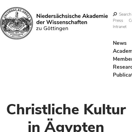
Search
Press
C
Intranet
Search
News
Acade
Membe
Resear
Publica
Christliche Kultur
in Ägypten