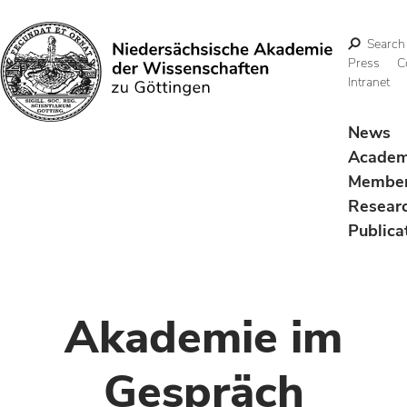
Search
Press
C
Intranet
Search
News
Acade
Membe
Resear
Publica
Akademie im
Gespräch