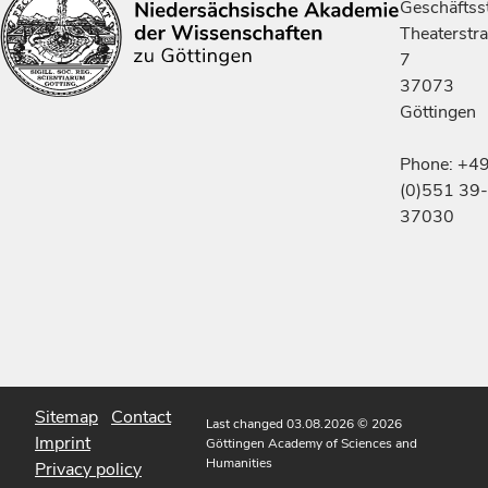
Geschäftsst
Theaterstr
7
37073
Göttingen
Phone: +4
(0)551 39-
37030
Sitemap
Contact
Last changed 03.08.2026
© 2026
Imprint
Göttingen Academy of Sciences and
Humanities
Privacy policy