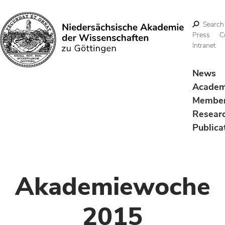
Search
Press
C
Intranet
Search
News
Acade
Membe
Resear
Publica
Akademiewoche
2015