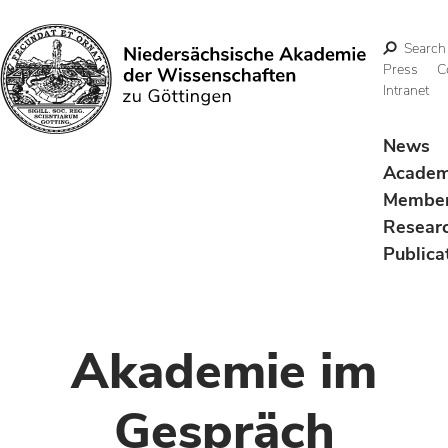
Search
Press
C
Intranet
Search
News
Acade
Membe
Resear
Publica
Akademie im
Gespräch