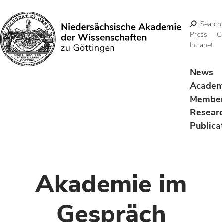
Search
Press
C
Intranet
Search
News
Acade
Membe
Resear
Publica
Akademie im
Gespräch