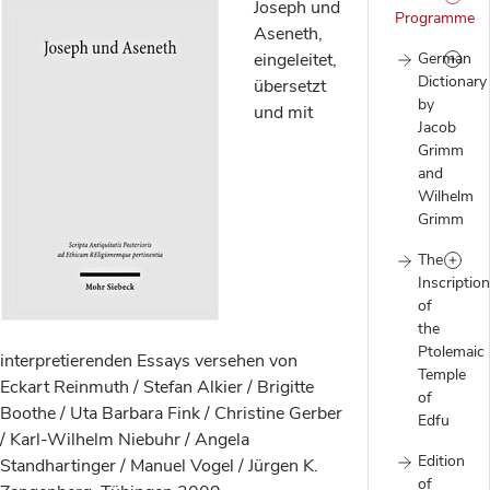
Joseph und
Programme
Aseneth,
eingeleitet,
German
Dictionary
übersetzt
by
und mit
Jacob
Grimm
and
Wilhelm
Grimm
The
Inscriptio
of
the
Ptolemaic
interpretierenden Essays versehen von
Temple
Eckart Reinmuth / Stefan Alkier / Brigitte
of
Boothe / Uta Barbara Fink / Christine Gerber
Edfu
/ Karl-Wilhelm Niebuhr / Angela
Edition
Standhartinger / Manuel Vogel / Jürgen K.
of