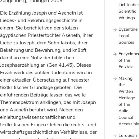
Zangenberg, Tübingen 2009.
Lichtenber
Scientific
Die Erzählung
Joseph und Aseneth
ist
Writings
Liebes- und Bekehrungsgeschichte in
einem. Sie berichtet von der stolzen
Byzantine
ägyptischen Priestertochter Aseneth, ihrer
Legal
Liebe zu Joseph, dem Sohn Jakobs, ihrer
Sources
Bekehrung und Bewahrung, und knüpft
Encyclope
damit an eine Notiz der biblischen
of the
Josephserzählung an (Gen 41,45). Dieses
Folktale
Erzählwerk des antiken Judentums wird in
Making
einer aktuellen Übersetzung auf neuester
the
textkritischer Grundlage geboten. Die
Written
einführenden Beiträge lassen das weite
Heritage
Themenspektrum anklingen, das mit
Joseph
of the
und Aseneth
berührt wird. Neben den
Aulic
einleitungswissenschaftlichen und
Council
Accessible
textkritischen Fragen stehen die rechts- und
wirtschaftsgeschichtlichen Verhältnisse, der
European