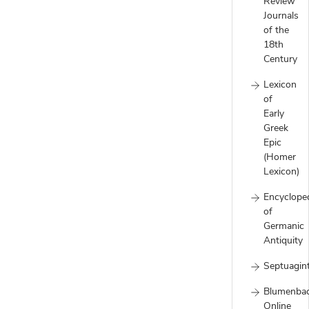
Review
Journals
of the
18th
Century
Lexicon
of
Early
Greek
Epic
(Homer
Lexicon)
Encyclope
of
Germanic
Antiquity
Septuagin
Blumenba
Online