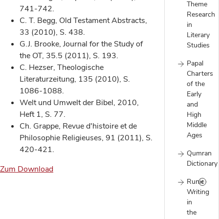
Theme
741-742.
Research
C. T. Begg, Old Testament Abstracts,
in
33 (2010), S. 438.
Literary
G.J. Brooke, Journal for the Study of
Studies
the OT, 35.5 (2011), S. 193.
Papal
C. Hezser, Theologische
Charters
Literaturzeitung, 135 (2010), S.
of the
1086-1088.
Early
Welt und Umwelt der Bibel, 2010,
and
Heft 1, S. 77.
High
Middle
Ch. Grappe, Revue d'histoire et de
Ages
Philosophie Religieuses, 91 (2011), S.
420-421.
Qumran
Dictionary
Zum Download
Runic
Writing
in
the