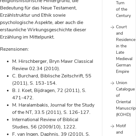
religionshistorische Hintergrund, die
Turn
Bedeutung für das Neue Testament,
of the
Erzählstruktur und Ethik sowie
Century
psychologische Aspekte, aber auch die
Court
erstaunliche Wirkungsgeschichte dieser
and
Erzählung im Mittelpunkt.
Residence
in the
Rezensionen:
Late
Medieval
M. Hirschberger, Bryn Mawr Classical
German
Review 02.34 (2010).
Empire
C. Burchard, Biblische Zeitschrift, 55
(2011), S. 153-154.
Union
Catalogue
B. J. Koet, Bijdragen, 72 (2011), S.
of
471-472.
Oriental
M. Haralambakis, Journal for the Study
Manuscrip
of the NT, 33.5 (2011), S. 126-127.
(KOHD)
International Review of Biblical
Motif
Studies, 56 (2009/10), 1222.
and
F. van Ingen, Daphnis, 39 (2010), S.