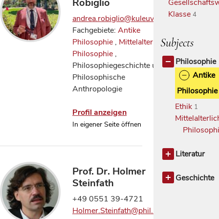
Robiglio
Gesellschaftsw
Klasse
4
andrea.robiglio@kuleuven.be
Fachgebiete:
Antike
Subjects
Philosophie
,
Mittelalterliche
Philosophie
,
Philosophie
Philosophiegeschichte und
Antike
Philosophische
Anthropologie
Philosophie
Ethik
1
Profil anzeigen
Mittelalterli
In eigener Seite öffnen
Philosoph
Literatur
Klassische
Prof. Dr. Holmer
Philologi
Geschichte
Steinfath
Geschichte
+49 0551 39-4721
des
Holmer.Steinfath@phil.uni-
Altertum