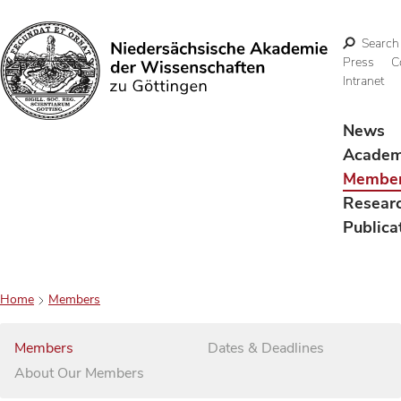
Search
Press
C
Intranet
Search
News
Acade
Membe
Resear
Publica
Home
Members
Members
Dates & Deadlines
About Our Members