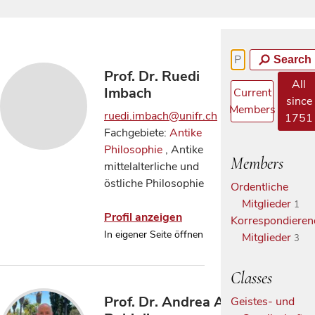
Search
Prof. Dr. Ruedi
All
Imbach
Current
since
Members
ruedi.imbach@unifr.ch
1751
Fachgebiete:
Antike
Philosophie
, Antike
Members
mittelalterliche und
östliche Philosophie
Ordentliche
Mitglieder
1
Profil anzeigen
Korrespondieren
In eigener Seite öffnen
Mitglieder
3
Classes
Prof. Dr. Andrea Aldo
Geistes- und