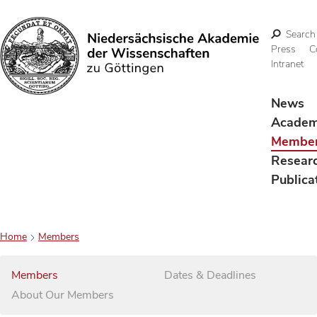
Search
Press
C
Intranet
Search
News
Acade
Membe
Resear
Publica
Home
Members
Members
Dates & Deadlines
About Our Members