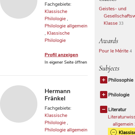
Fachgebiete:
Geistes- und
Klassische
Gesellschaftsw
Philologie
,
Klasse
33
Philologie allgemein
,
Klassische
Awards
Philologie
Pour le Mérite
4
Profil anzeigen
In eigener Seite öffnen
Subjects
Philosophie
Antike Phil
Hermann
Philologie
Fränkel
Philologie
Fachgebiete:
allgemein
Literatur
Klassische
Klassische
Literaturwis
Philologie
,
Philologi
allgemein
Philologie allgemein
Klassis