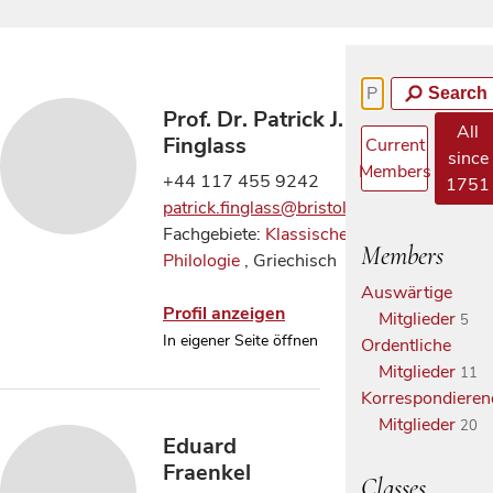
Search
Prof. Dr. Patrick J.
All
Finglass
Current
since
Members
+44 117 455 9242
1751
patrick.finglass@bristol.ac.uk
Fachgebiete:
Klassische
Members
Philologie
, Griechisch
Auswärtige
Profil anzeigen
Mitglieder
5
In eigener Seite öffnen
Ordentliche
Mitglieder
11
Korrespondieren
Mitglieder
20
Eduard
Fraenkel
Classes