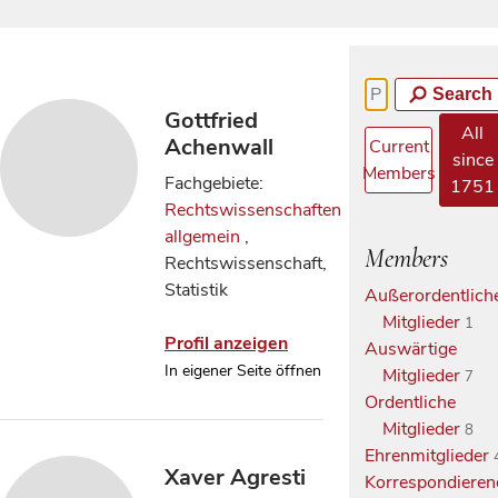
Search
Gottfried
All
Achenwall
Current
since
Members
Fachgebiete:
1751
Rechtswissenschaften
allgemein
,
Members
Rechtswissenschaft,
Statistik
Außerordentlich
Mitglieder
1
Profil anzeigen
Auswärtige
In eigener Seite öffnen
Mitglieder
7
Ordentliche
Mitglieder
8
Ehrenmitglieder
Xaver Agresti
Korrespondieren