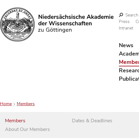
Search
Press
C
Intranet
Search
News
Acade
Membe
Resear
Publica
Home
Members
Members
Dates & Deadlines
About Our Members