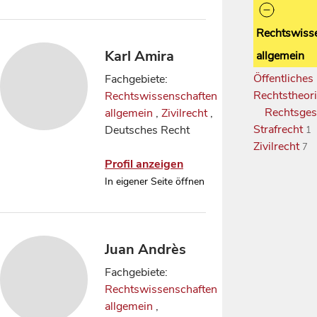
Rechtswiss
Karl Amira
allgemein
Öffentliches
Fachgebiete:
Rechtstheor
Rechtswissenschaften
Rechtsges
allgemein
,
Zivilrecht
,
Strafrecht
Deutsches Recht
1
Zivilrecht
7
Profil anzeigen
In eigener Seite öffnen
Juan Andrès
Fachgebiete:
Rechtswissenschaften
allgemein
,