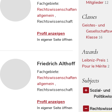
Mitglieder
12
Fachgebiete:
Rechtswissenschaften
allgemein
,
Classes
Rechtswissenschaft
Geistes- und
Gesellschaftsw
Profil anzeigen
Klasse
16
In eigener Seite öffnen
Awards
Leibniz-Preis
1
Friedrich Althoff
Pour le Mérite
2
Fachgebiete:
Rechtswissenschaften
Subjects
allgemein
,
Rechtswissenschaft
Sozial- und
Politikwi
Profil anzeigen
Politikwisse
In eigener Seite öffnen
Rechtswisse