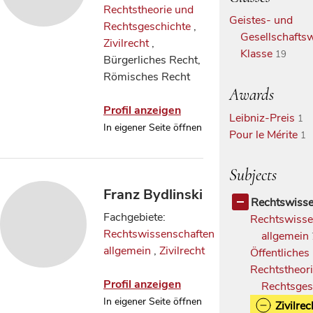
Rechtstheorie und
Geistes- und
Rechtsgeschichte
,
Gesellschaftsw
Zivilrecht
,
Klasse
19
Bürgerliches Recht,
Römisches Recht
Awards
Profil anzeigen
Leibniz-Preis
1
In eigener Seite öffnen
Pour le Mérite
1
Subjects
Franz Bydlinski
Rechtswisse
Fachgebiete:
Rechtswisse
Rechtswissenschaften
allgemein
allgemein
,
Zivilrecht
Öffentliches
Rechtstheor
Profil anzeigen
Rechtsges
In eigener Seite öffnen
Zivilrec