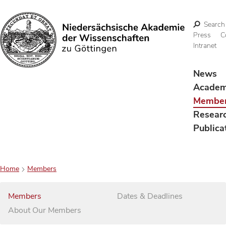
Search
Press
C
Intranet
Search
News
Acade
Membe
Resear
Publica
Home
Members
Members
Dates & Deadlines
About Our Members