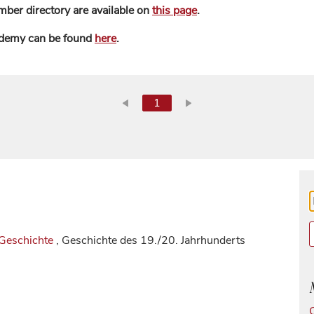
mber directory are available on
this page
.
ademy can be found
here
.
1
 Geschichte
, Geschichte des 19./20. Jahrhunderts