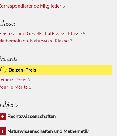
Korrespondierende Mitglieder
5
Classes
Geistes- und Gesellschaftswiss. Klasse
5
Mathematisch-Naturwiss. Klasse
2
Awards
Balzan-Preis
Leibniz-Preis
3
Pour le Mérite
1
Subjects
Rechtswissenschaften
Öffentliches Recht
1
Rechtstheorie und Rechtsgeschichte
Naturwissenschaften und Mathematik
1