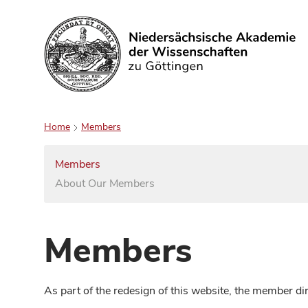
Search
Home
Members
Members
About Our Members
Members
As part of the redesign of this website, the member d