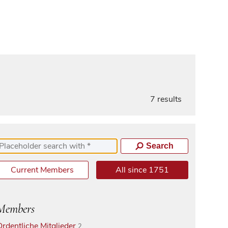
7 results
Search
Current Members
All since 1751
Members
Ordentliche Mitglieder
2