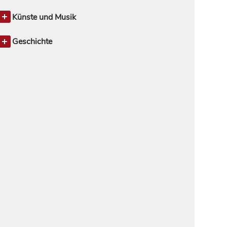
Biowissenschaften; Biologie
1
Künste und Musik
Musik, Musikwissenschaft
1
Geschichte
Mittlere und neuere Geschichte
1