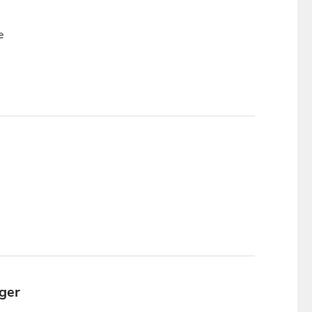
e
ger