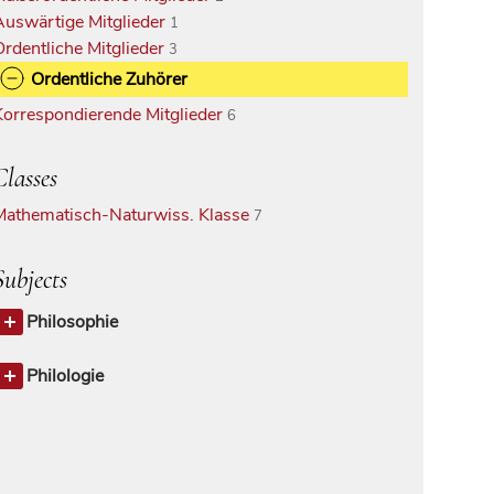
Auswärtige Mitglieder
1
Ordentliche Mitglieder
3
Ordentliche Zuhörer
Korrespondierende Mitglieder
6
Classes
Mathematisch-Naturwiss. Klasse
7
Subjects
Philosophie
Philosophie allgemein
1
Philologie
Philologie allgemein
1
Romanische Philologie
1