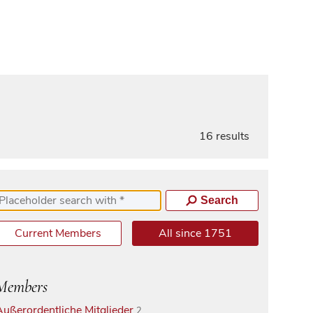
16 results
Search
Current Members
All since 1751
Members
Außerordentliche Mitglieder
2