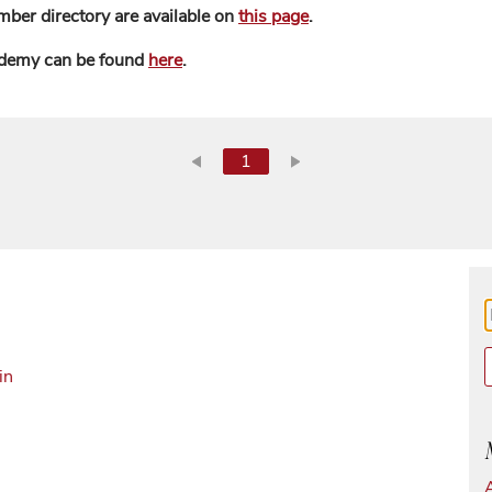
mber directory are available on
this page
.
ademy can be found
here
.
1
in