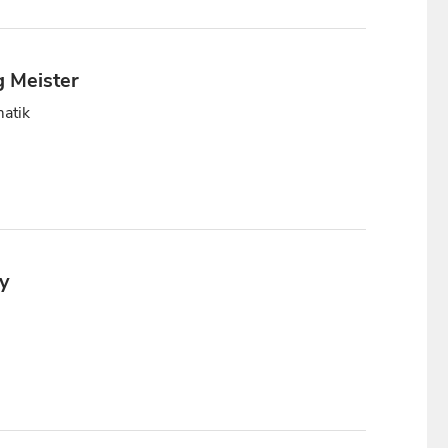
g Meister
matik
ay