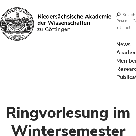
Search
Press
C
Intranet
Search
News
Acade
Membe
Resear
Publica
Ringvorlesung im
Wintersemester