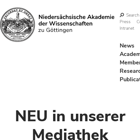
Search
Press
C
Intranet
Search
News
Acade
Membe
Resear
Publica
NEU in unserer
Mediathek