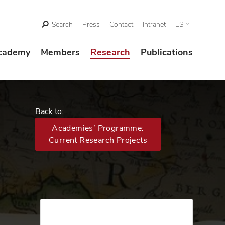
Search
Press
Contact
Intranet
ES
cademy
Members
Research
Publications
Back to:
Academies’ Programme:
Current Research Projects