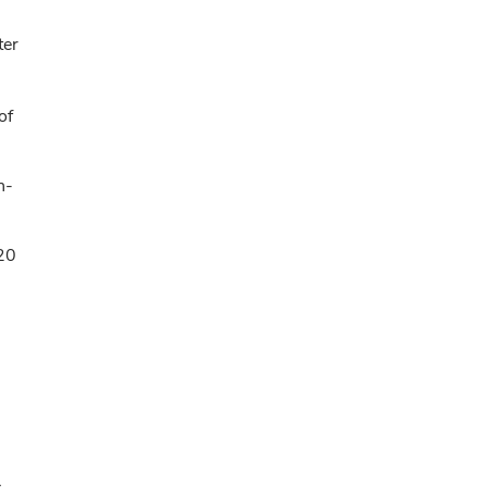
ter
of
n­
020