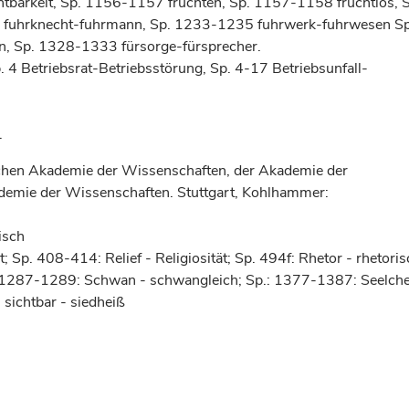
htbarkeit, Sp. 1156-1157 fruchten, Sp. 1157-1158 fruchtlos, 
8 fuhrknecht-fuhrmann, Sp. 1233-1235 fuhrwerk-fuhrwesen Sp
n, Sp. 1328-1333 fürsorge-fürsprecher.
. 4 Betriebsrat-Betriebsstörung, Sp. 4-17 Betriebsunfall-
.
chen Akademie der Wissenschaften, der Akademie der
demie der Wissenschaften. Stuttgart, Kohlhammer:
isch
 Sp. 408-414: Relief - Religiosität; Sp. 494f: Rhetor - rhetoris
1287-1289: Schwan - schwangleich; Sp.: 1377-1387: Seelch
 sichtbar - siedheiß