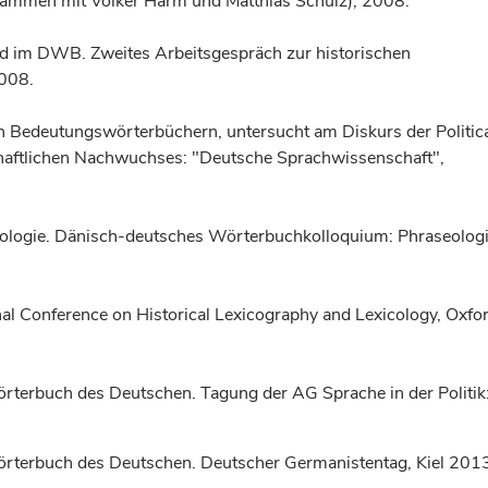
ammen mit Volker Harm und Matthias Schulz); 2008.
d im DWB. Zweites Arbeitsgespräch zur historischen
2008.
n Bedeutungswörterbüchern, untersucht am Diskurs der Politic
haftlichen Nachwuchses: "Deutsche Sprachwissenschaft",
ologie. Dänisch-deutsches Wörterbuchkolloquium: Phraseolog
ional Conference on Historical Lexicography and Lexicology, Oxfo
örterbuch des Deutschen. Tagung der AG Sprache in der Politik
wörterbuch des Deutschen. Deutscher Germanistentag, Kiel 201