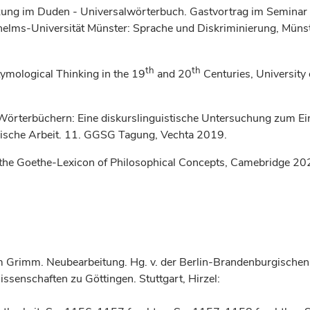
etzung im Duden - Universalwörterbuch. Gastvortrag im Seminar
helms-Universität Münster: Sprache und Diskriminierung, Müns
th
th
ymological Thinking in the 19
and 20
Centuries, University 
 Wörterbüchern: Eine dis­kurs­linguistische Untersuchung zum Ei
phische Arbeit. 11. GGSG Tagung, Vechta 2019.
f the Goethe-Lexicon of Philosophical Concepts, Camebridge 2
Grimm. Neubearbeitung. Hg. v. der Berlin-Brandenburgischen
senschaften zu Göttingen. Stuttgart, Hirzel: