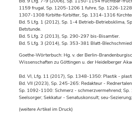
Bd. 9 Lfg. 7-9 (2006), Sp. 1150-1154 fruchtbar-fruc
1159 frugal, Sp. 1205-1206 1 fuhre, Sp. 1226-122
1307-1308 fürbitte-fürbitter, Sp. 1314-1316 fürchte
Bd. 5 Lfg. 1 (2012), Sp. 1-4 Betrieb-Betriebsklima, Sp
Betstunde.
Bd. 5 Lfg. 2 (2013), Sp. 290-297 bis-Bisamtier.
Bd. 5 Lfg. 3 (2014), Sp. 353-381 Blatt-Blechschmied
Goethe-Wörterbuch: Hg. v. der Berlin-Brandenburgis
Wissenschaften zu Göttingen u. der Heidelberger Aka
Bd. VI, Lfg. 11 (2017), Sp. 1348-1350: Plastik - plast
Bd. VII (2023), Sp. 245-265: Redakteur - Rednertalent;
Sp. 1092-1100: Schmerz - schmerzvermehrend; Sp. 
Seelsorger; Sekkatur - Senatuskonsult; seu-Sezierung;
(weitere Artikel im Druck)