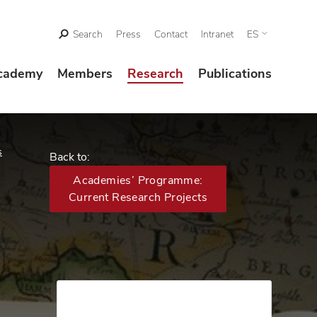
Search
Press
Contact
Intranet
ES
cademy
Members
Research
Publications
s
Back to:
Academies’ Programme:
Current Research Projects