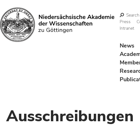
Search
Press
C
Intranet
Search
News
Acade
Membe
Resear
Publica
Ausschreibungen