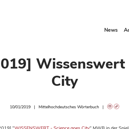
News
A
2019] Wissenswert 
City
10/01/2019
Mittelhochdeutsches Wörterbuch
2019] "
WISSENSWERT - Science goes City
" MWB in der Spie