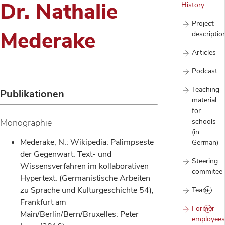
Dr. Nathalie
History
Project
Mederake
descriptio
Articles
Podcast
Teaching
Publikationen
material
for
Monographie
schools
(in
Mederake, N.: Wikipedia: Palimpseste
German)
der Gegenwart. Text- und
Steering
Wissensverfahren im kollaborativen
commitee
Hypertext. (Germanistische Arbeiten
zu Sprache und Kulturgeschichte 54),
Team
Frankfurt am
Former
Main/Berlin/Bern/Bruxelles: Peter
employees