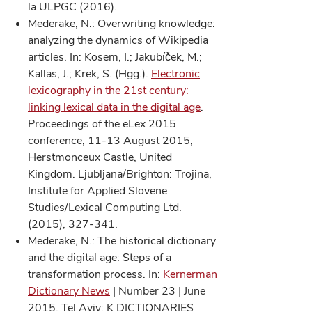
la ULPGC (2016).
Mederake, N.: Overwriting knowledge:
analyzing the dynamics of Wikipedia
articles. In: Kosem, I.; Jakubíček, M.;
Kallas, J.; Krek, S. (Hgg.).
Electronic
lexicography in the 21st century:
linking lexical data in the digital age
.
Proceedings of the eLex 2015
conference, 11-13 August 2015,
Herstmonceux Castle, United
Kingdom. Ljubljana/Brighton: Trojina,
Institute for Applied Slovene
Studies/Lexical Computing Ltd.
(2015), 327-341.
Mederake, N.: The historical dictionary
and the digital age: Steps of a
transformation process. In:
Kernerman
Dictionary News
| Number 23 | June
2015. Tel Aviv: K DICTIONARIES