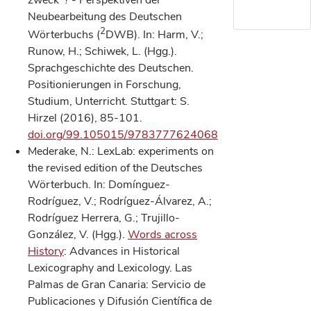
Neubearbeitung des Deutschen
2
Wörterbuchs (
DWB). In: Harm, V.;
Runow, H.; Schiwek, L. (Hgg.).
Sprachgeschichte des Deutschen.
Positionierungen in Forschung,
Studium, Unterricht. Stuttgart: S.
Hirzel (2016), 85-101.
doi.org/99.105015/9783777624068
Mederake, N.: LexLab: experiments on
the revised edition of the Deutsches
Wörterbuch. In: Domínguez-
Rodríguez, V.; Rodríguez-Álvarez, A.;
Rodríguez Herrera, G.; Trujillo-
González, V. (Hgg.).
Words across
History
: Advances in Historical
Lexicography and Lexicology. Las
Palmas de Gran Canaria: Servicio de
Publicaciones y Difusión Científica de