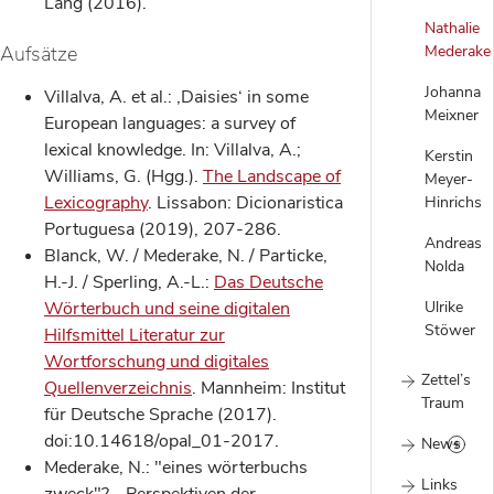
Lang (2016).
Nathalie
Aufsätze
Mederake
Johanna
Villalva, A. et al.: ‚Daisies‘ in some
Meixner
European languages: a survey of
lexical knowledge. In: Villalva, A.;
Kerstin
Williams, G. (Hgg.).
The Landscape of
Meyer-
Lexicography
. Lissabon: Dicionaristica
Hinrichs
Portuguesa (2019), 207-286.
Andreas
Blanck, W. / Mederake, N. / Particke,
Nolda
H.-J. / Sperling, A.-L.:
Das Deutsche
Wörterbuch und seine digitalen
Ulrike
Stöwer
Hilfsmittel Literatur zur
Wortforschung und digitales
Zettel’s
Quellenverzeichnis
. Mannheim: Institut
Traum
für Deutsche Sprache (2017).
doi:10.14618/opal_01-2017.
News
Mederake, N.: "eines wörterbuchs
Links
zweck"? - Perspektiven der