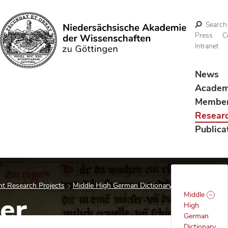
Search
Press
C
Intranet
Search
News
Acade
Membe
Resear
Publica
t Research Projects
Middle High German Dictionary
Kollegium
Middle
er
High
German
Dictionary