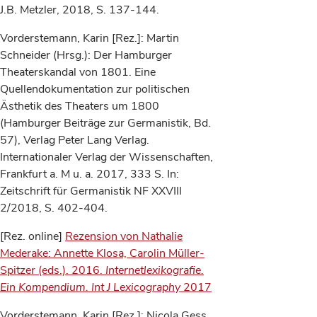
J.B. Metzler, 2018, S. 137-144.
Vorderstemann, Karin [Rez.]: Martin
Schneider (Hrsg.): Der Hamburger
Theaterskandal von 1801. Eine
Quellendokumentation zur politischen
Ästhetik des Theaters um 1800
(Hamburger Beiträge zur Germanistik, Bd.
57), Verlag Peter Lang Verlag.
Internationaler Verlag der Wissenschaften,
Frankfurt a. M u. a. 2017, 333 S. In:
Zeitschrift für Germanistik NF XXVIII
2/2018, S. 402-404.
[Rez. online]
Rezension von Nathalie
Mederake: Annette Klosa, Carolin Müller-
Spitzer (eds.). 2016.
Internetlexikografie.
Ein Kompendium.
Int J Lexicography
2017
Vorderstemann, Karin [Rez.]: Nicola Gess,