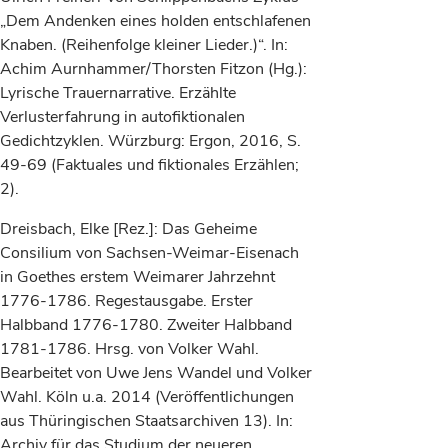
„Dem Andenken eines holden entschlafenen
Knaben. (Reihenfolge kleiner Lieder.)“. In:
Achim Aurnhammer/Thorsten Fitzon (Hg.):
Lyrische Trauernarrative. Erzählte
Verlusterfahrung in autofiktionalen
Gedichtzyklen. Würzburg: Ergon, 2016, S.
49-69 (Faktuales und fiktionales Erzählen;
2).
Dreisbach, Elke [Rez.]: Das Geheime
Consilium von Sachsen-Weimar-Eisenach
in Goethes erstem Weimarer Jahrzehnt
1776-1786. Regestausgabe. Erster
Halbband 1776-1780. Zweiter Halbband
1781-1786. Hrsg. von Volker Wahl.
Bearbeitet von Uwe Jens Wandel und Volker
Wahl. Köln u.a. 2014 (Veröffentlichungen
aus Thüringischen Staatsarchiven 13). In:
Archiv für das Studium der neueren