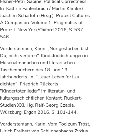
Elsner-Petri, Sabine: Political Correctness.
In: Kathrin Fahlenbrach / Martin Klimke /
Joachim Scharloth (Hrsg.): Protest Cultures.
A Companion. Volume 1: Pragmatics of
Protest. New York/Oxford 2016, S. 537-
546.
Vorderstemann, Karin: „Nur gestorben bist
Du, nicht verloren“. Kindstoddichtungen in
Musenalmanachen und literarischen
Taschenbüchern des 18. und 19.
Jahrhunderts. In: "...euer Leben fort zu
dichten". Friedrich Rückerts
"Kindertotenlieder" im literatur- und
kulturgeschichtlichen Kontext. Rückert-
Studien XXI. Hg. Ralf-Georg Czapla.
Würzburg: Ergon 2016, S. 101-144.
Vorderstemann, Karin: Vom Tod zum Trost.
Ulrich Freiherr von Schlippenbachs Zyklus