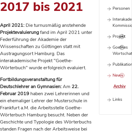
2017 bis 2021
Personen
Interakad
April 2021:
Die turnusmäßig anstehende
Kommissi
Projektevaluierung
fand im April 2021 unter
Projekt
Federführung der Akademie der
Wissenschaften zu Göttingen statt mit
Goethes
Austragungsort Hamburg. Das
Wortscha
interakademische Projekt "Goethe-
Publikatio
Wörterbuch" wurde erfolgreich evaluiert.
News
Fortbildungsveranstaltung für
Deutschlehrer an Gymnasien:
Am
22.
Archiv
Februar 2019
haben zwei Lehrerinnen und
Links
ein ehemaliger Lehrer der Musterschule in
Frankfurt a.M. die Arbeitsstelle Goethe-
Wörterbuch Hamburg besucht. Neben der
Geschichte und Typologie des Wörterbuchs
standen Fragen nach der Arbeitsweise bei