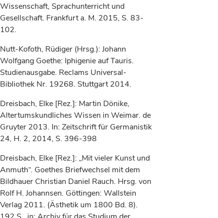
Wissenschaft, Sprachunterricht und
Gesellschaft. Frankfurt a. M. 2015, S. 83-
102.
Nutt-Kofoth, Rüdiger (Hrsg.): Johann
Wolfgang Goethe: Iphigenie auf Tauris.
Studienausgabe. Reclams Universal-
Bibliothek Nr. 19268. Stuttgart 2014.
Dreisbach, Elke [Rez.]: Martin Dönike,
Altertumskundliches Wissen in Weimar. de
Gruyter 2013. In: Zeitschrift für Germanistik
24, H. 2, 2014, S. 396-398
Dreisbach, Elke [Rez.]: „Mit vieler Kunst und
Anmuth“. Goethes Briefwechsel mit dem
Bildhauer Christian Daniel Rauch.
Hrsg. von
Rolf H. Johannsen. Göttingen: Wallstein
Verlag 2011. (Ästhetik um 1800 Bd. 8).
192 S., in: Archiv für das Studium der