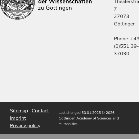
Theaterstr
7
37073
Göttingen
Phone: +4
(0)551 39-
37030
Sitemap
Contact
Last changed 30.01.2025
© 2026
Imprint
Göttingen Academy of Sciences and
Humanities
Privacy policy