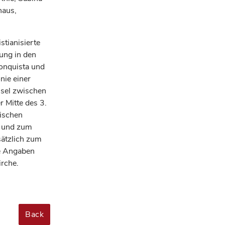
haus,
istianisierte
ung in den
Conquista und
nie einer
hsel zwischen
 Mitte des 3.
nischen
n und zum
sätzlich zum
he Angaben
irche.
Back