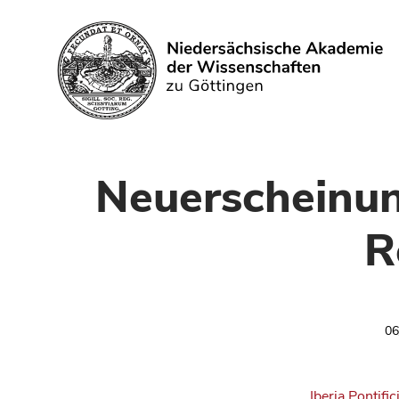
Search
Neuerscheinung
R
06
Iberia Pontific