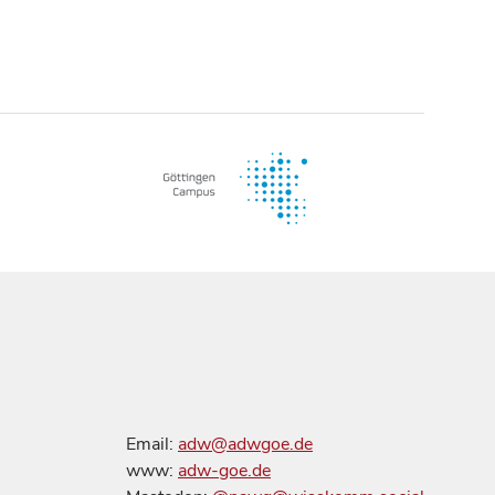
Email:
adw@adwgoe.de
www:
adw-goe.de