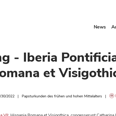
News
A
 - Iberia Pontificia
omana et Visigothi
/30/2022
Papsturkunden des frühen und hohen Mittelalters
ia VII
: Hispania Romana et Visigothica, congesserunt Catharina 