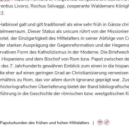
entius Livorsi, Rochus Selvaggi, cooperante Waldemaro König
22.
albinsel galt und gilt traditionell als eine sehr früh in Gänze chr
telmeerraum. Dieser Status als unicum rührt von der Missionier
stel, der Einzigartigkeit des Mittelalters in seiner Abfolge von 
der starken Ausprägung der Gegenreformation und der Hegemo
rvativen Form des Katholizismus in der Moderne. Die Briefwec
 Hispaniens und dem Bischof von Rom bzw. Papst zwischen der
des 7. Jahrhunderts gewähren Einblick zum einen in die hispa
 die eher auf einen geringen Grad an Christianisierung verweise
Verhältnis zu Rom, das vor allem durch Ignoranz geprägt war. Zu
historiografischen Überlieferung bietet der Band bibliografisc
nführung in die Geschichte der römischen bzw. westgotischen K
Papsturkunden des frühen und hohen Mittelalters