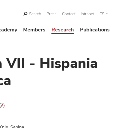
Search
Press
Contact
Intranet
CS
cademy
Members
Research
Publications
 VII - Hispania
ca
Knie, Sabina