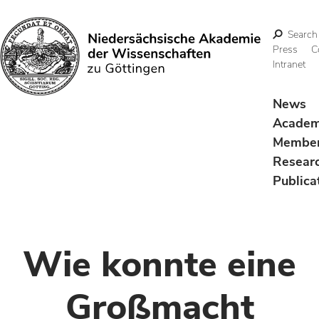
Search
Press
C
Intranet
Search
News
Acade
Membe
Resear
Publica
Wie konnte eine
Großmacht