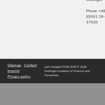
Phone: +4
(0)551 39-
37030
Sitemap
Contact
Last changed 03.08.2026
© 2026
Imprint
Göttingen Academy of Sciences and
Humanities
Privacy policy