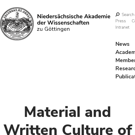
Search
Press
C
Intranet
Search
News
Acade
Membe
Resear
Publica
Material and
Written Culture of