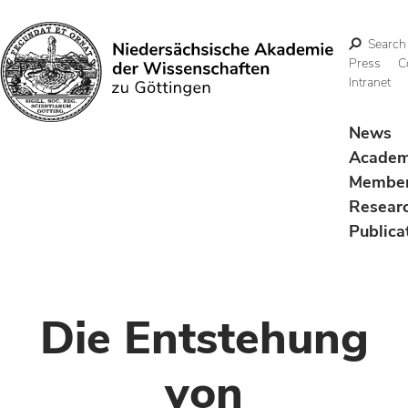
Search
Press
C
Intranet
Search
News
Acade
Membe
Resear
Publica
Die Entstehung
von