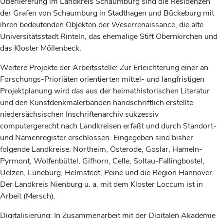
Überlieferung im Landkreis Schaumburg sind die Residenzen
der Grafen von Schaumburg in Stadthagen und Bückeburg mit
ihren bedeutenden Objekten der Weserrenaissance, die alte
Universitätsstadt Rinteln, das ehemalige Stift Obernkirchen und
das Kloster Möllenbeck.
Weitere Projekte der Arbeitsstelle: Zur Erleichterung einer an
Forschungs-Prioriäten orientierten mittel- und langfristigen
Projektplanung wird das aus der heimathistorischen Literatur
und den Kunstdenkmälerbänden handschriftlich erstellte
niedersächsischen Inschriftenarchiv sukzessiv
computergerecht nach Landkreisen erfaßt und durch Standort-
und Namenregister erschlossen. Eingegeben sind bisher
folgende Landkreise: Northeim, Osterode, Goslar, Hameln-
Pyrmont, Wolfenbüttel, Gifhorn, Celle, Soltau-Fallingbostel,
Uelzen, Lüneburg, Helmstedt, Peine und die Region Hannover.
Der Landkreis Nienburg u. a. mit dem Kloster Loccum ist in
Arbeit (Mersch).
Digitalisierung: In Zusammenarbeit mit der Digitalen Akademie