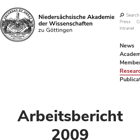
Search
Press
C
Intranet
Search
News
Acade
Membe
Resear
Publica
Arbeitsbericht
2009