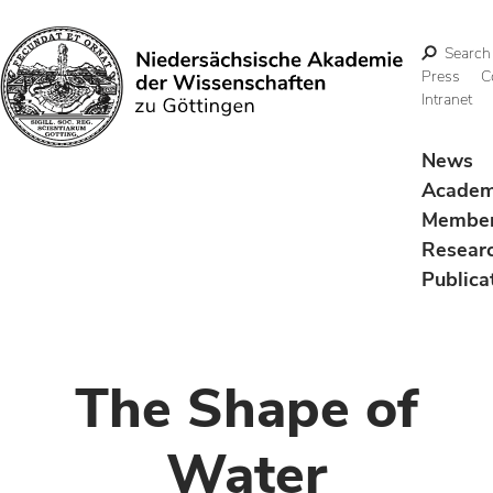
Search
Press
C
Intranet
Search
News
Acade
Membe
Resear
Publica
The Shape of
Water