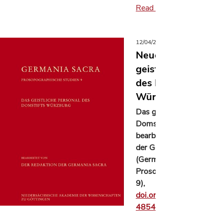
Read more
12/04/2024
Germania Sacra
Neuerscheinung: 
geistliche Persona
des Domstifts
Würzburg
Das geistliche Personal 
Domstifts Würzburg,
bearbeitet von der Redak
der Germania Sacra
(Germania Sacra.
Prosopographische Stud
9),
doi.org/10.26015/adwd
4854
, Göttingen 2024.