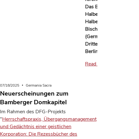
Das Bistum
Halberstadt 2: Die
Halberstädter
Bischöfe bis 1023
(Germania Sacra.
Dritte Folge 25),
Berlin/Boston…
Read more
07/18/2025
Germania Sacra
Neuerscheinungen zum
Bamberger Domkapitel
Im Rahmen des DFG-Projekts
"
Herrschaftspraxis, Übergangsmanagement
und Gedächtnis einer geistlichen
Korporation: Die Rezessbücher des