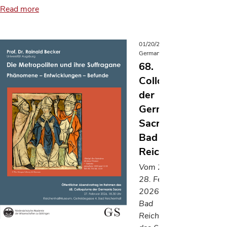
Read more
01/20/2026
Germania Sacra
68.
Colloquium
der
Germania
Sacra in
Bad
Reichenhall
Vom 27. bis
28. Februar
2026 findet in
Bad
Reichenhall