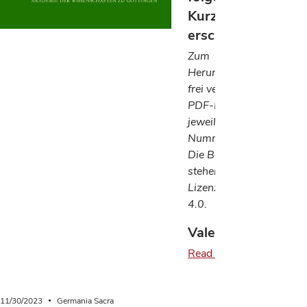
Kurzviten
erschienen.
Zum
Herunterladen der
frei verfügbaren
PDF-Dateien die
jeweilige doi-
Nummer aufrufen.
Die Beiträge
stehen unter der
Lizenz CC-BY-SA
4.0.
Valentinus…
Read more
11/30/2023
Germania Sacra