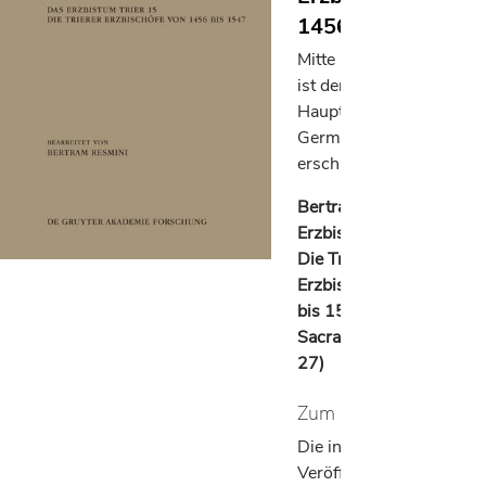
1456 bis 1547
Mitte Dezember 2025
ist der 27. Band in der
Hauptreihe der
Germania Sacra
erschienen:
Bertram Resmini, Das
Erzbistum Trier 15:
Die Trierer
Erzbischöfe von 1456
bis 1547 (Germania
Sacra. Dritte Folge
27)
Zum Inhalt:
Die in dieser
Veröffentlichung…