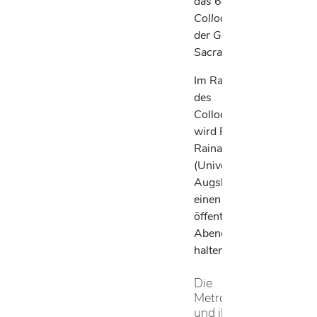
das 68.
Colloquium
der Germania
Sacra statt.
Im Rahmen
des
Colloquiums
wird Prof. Dr.
Rainald Becker
(Universität
Augsburg)
einen
öffentlichen
Abendvortrag
halten:
Die
Metropoliten
und ihre…