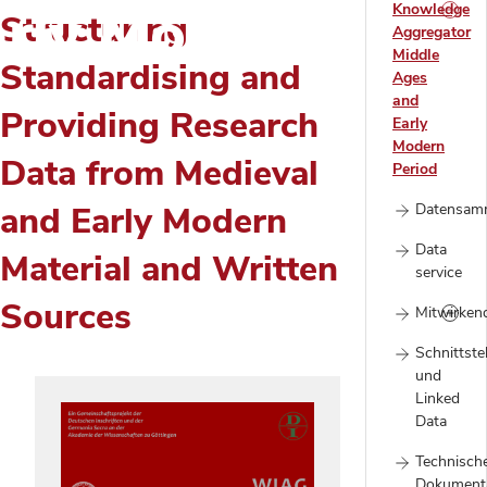
rly Modern Perio
Knowledge
Structuring,
Aggregator
Middle
Standardising and
Ages
and
Providing Research
Early
Modern
Data from Medieval
Period
and Early Modern
Datensam
Data
Material and Written
service
Sources
Mitwirken
Schnittste
und
Linked
Data
Technisch
Dokument