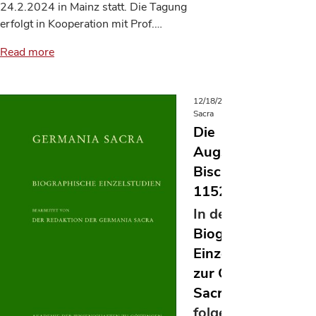
24.2.2024 in Mainz statt. Die Tagung
erfolgt in Kooperation mit Prof.…
Read more
12/18/2023
Germania
Sacra
Die
Augsburger
Bischöfe vor
1152
In der Reihe
Biographische
Einzelstudien
zur Germania
Sacra
sind die
folgenden