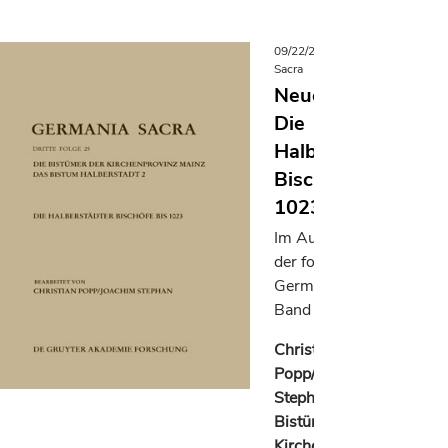
09/22/2025
Germania
Sacra
Neuerscheinung:
Die
Halberstädter
Bischöfe bis
1023
Im August 2025 ist
der folgende
Germania-Sacra-
Band erschienen:
Christian
Popp/Joachim
Stephan, Die
Bistümer der
Kirchenprovinz Mainz.