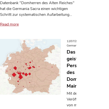
Datenbank "Domherren des Alten Reiches"
hat die Germania Sacra einen wichtigen
Schritt zur systematischen Aufarbeitung…
Read more
12/07/2022
Germania Sacra
Das
geistliche
Personal
des
Domstifts
Mainz
Mit der
Veröffentlichung
von mehr als