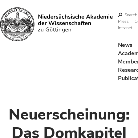
Search
Press
C
Intranet
Search
News
Acade
Membe
Resear
Publica
Neuerscheinung:
Das Domkapitel