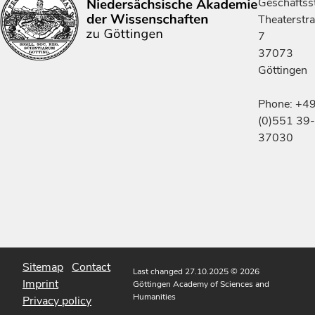
Geschäftsst
Theaterstr
7
37073
Göttingen
Phone: +4
(0)551 39-
37030
Sitemap
Contact
Last changed 27.10.2025
© 2026
Imprint
Göttingen Academy of Sciences and
Humanities
Privacy policy