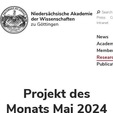
Search
Press
C
Intranet
Search
News
Acade
Membe
Resear
Publica
Projekt des
Monats Mai 2024